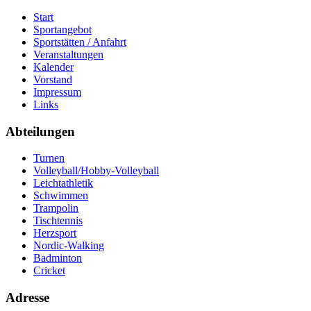
Start
Sportangebot
Sportstätten / Anfahrt
Veranstaltungen
Kalender
Vorstand
Impressum
Links
Abteilungen
Turnen
Volleyball/Hobby-Volleyball
Leichtathletik
Schwimmen
Trampolin
Tischtennis
Herzsport
Nordic-Walking
Badminton
Cricket
Adresse