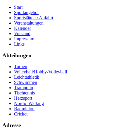
Start
Sportangebot
Sportstätten / Anfahrt
Veranstaltungen
Kalender
Vorstand
Impressum
Links
Abteilungen
Turnen
Volleyball/Hobby-Volleyball
Leichtathletik
Schwimmen
Trampolin
Tischtennis
Herzsport
Nordic-Walking
Badminton
Cricket
Adresse