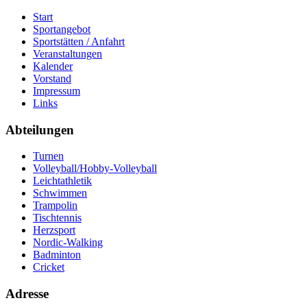
Start
Sportangebot
Sportstätten / Anfahrt
Veranstaltungen
Kalender
Vorstand
Impressum
Links
Abteilungen
Turnen
Volleyball/Hobby-Volleyball
Leichtathletik
Schwimmen
Trampolin
Tischtennis
Herzsport
Nordic-Walking
Badminton
Cricket
Adresse