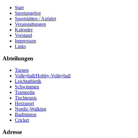
Start
Sportangebot
Sportstätten / Anfahrt
Veranstaltungen
Kalender
Vorstand
Impressum
Links
Abteilungen
Turnen
Volleyball/Hobby-Volleyball
Leichtathletik
Schwimmen
Trampolin
Tischtennis
Herzsport
Nordic-Walking
Badminton
Cricket
Adresse