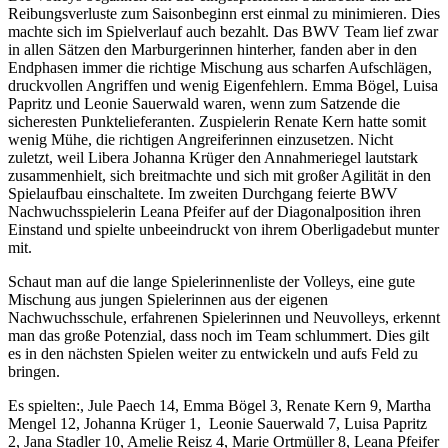
Reibungsverluste zum Saisonbeginn erst einmal zu minimieren. Dies
machte sich im Spielverlauf auch bezahlt. Das BWV Team lief zwar
in allen Sätzen den Marburgerinnen hinterher, fanden aber in den
Endphasen immer die richtige Mischung aus scharfen Aufschlägen,
druckvollen Angriffen und wenig Eigenfehlern. Emma Bögel, Luisa
Papritz und Leonie Sauerwald waren, wenn zum Satzende die
sicheresten Punktelieferanten. Zuspielerin Renate Kern hatte somit
wenig Mühe, die richtigen Angreiferinnen einzusetzen. Nicht
zuletzt, weil Libera Johanna Krüger den Annahmeriegel lautstark
zusammenhielt, sich breitmachte und sich mit großer Agilität in den
Spielaufbau einschaltete. Im zweiten Durchgang feierte BWV
Nachwuchsspielerin Leana Pfeifer auf der Diagonalposition ihren
Einstand und spielte unbeeindruckt von ihrem Oberligadebut munter
mit.
Schaut man auf die lange Spielerinnenliste der Volleys, eine gute
Mischung aus jungen Spielerinnen aus der eigenen
Nachwuchsschule, erfahrenen Spielerinnen und Neuvolleys, erkennt
man das große Potenzial, dass noch im Team schlummert. Dies gilt
es in den nächsten Spielen weiter zu entwickeln und aufs Feld zu
bringen.
Es spielten:, Jule Paech 14, Emma Bögel 3, Renate Kern 9, Martha
Mengel 12, Johanna Krüger 1, Leonie Sauerwald 7, Luisa Papritz
2, Jana Stadler 10, Amelie Reisz 4, Marie Ortmüller 8, Leana Pfeifer