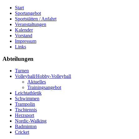
Start
Sportangebot
Sportstätten / Anfahrt
Veranstaltungen
Kalender
Vorstand
Impressum
Links
Abteilungen
Turnen
Volleyball/Hobby-Volleyball
Aktuelles
Trainingsangebot
Leichtathletik
Schwimmen
Trampolin
Tischtennis
Herzsport
Nordic-Walking
Badminton
Cricket