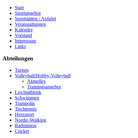
Start
Sportangebot
Sportstätten / Anfahrt
Veranstaltungen
Kalender
Vorstand
Impressum
Links
Abteilungen
Turnen
Volleyball/Hobby-Volleyball
Aktuelles
Trainingsangebot
Leichtathletik
Schwimmen
Trampolin
Tischtennis
Herzsport
Nordic-Walking
Badminton
Cricket