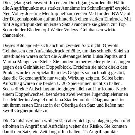
Dies gelang sehenswert. Im ersten Durchgang wurden die Hälfte
alle Angriffspunkte aus starker Annahme im Schnellangriff erspielt.
Neu Volley Josefine Mentrup lief zum ersten Mal für den BWV auf
der Diagonalposition auf und hinterließ einen starken Eindruck. Mit
fünf Angriffspunkten im ersten Satz avancierte sie gleich zur Top
Scorerin der Biedenkopf Wetter Volleys. Gelnhausen wirkte
chancenlos.
Dieses Bild änderte sich auch im zweiten Satz nicht. Obwohl
Gelnhausen den Aufschlagdruck erhöhte, um das schnelle Spiel zu
unterbinden waren sofort die Außenangreiferin Luisa Papritz und
Martha Mengel zur Stelle. Sie fanden immer wieder gute Lösungen
gegen den Gelnhäuser Doppelblock. Erzielten sie nicht direkt den
Punkt, wurde der Spielaufbau des Gegners so nachhaltig gestört,
dass die Gegenangriffe nur wenig Wirkung zeigten. Selbst beim
Aufschlag waren die beiden U 20 Spielerinnen nicht zu halten.
Sechs direkte Aufschlagpunkte gingen allein auf ihr Konto. Nach
einem Doppelwechsel beendeten zwei weitere Jugendspielerinnen
Lea Müller im Zuspiel und Jana Stadler auf der Diagonalposition
mit ihrem ersten Einsatz in der Oberliga den Satz und ließen nur
zwölf Gegnerpunkte zu.
Die Gelnhäuserinnen wollten sich aber nicht geschlagen geben und
erhöhten in Angriff und Aufschlag weiter das Risiko. Sie konnten
damit den Satz, ein Zeit lang offen halten. 15 Angriffspunkte