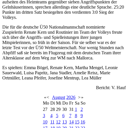
aufseiten des Heimteams gegenüber sieben Angriffspunkten der
Gelnhäuserinnen, sprechen allerdings eine deutliche Sprache. 25:20
Punkte im dritten Satz besiegelten den verdienten 3:0 Sieg der
Volleys.
Die für die deutsche Ü50 Nationalmannschaft nominierte
Zuspielerin Renate Kern und Routinier im Team der Volleys freute
sich über die Angriffs- und Spielleistungen ihrer jungen
Mitspielerinnen, so früh in der Saison. Für sie selber war es der
letzte Test vor der Ü50 Weltmeisterschaft. Nur wenig Stunden nach
Abpfiff saß sie bereits im Flugzeug mit dem deutschen Team ihrer
Altersklasse auf dem Weg zur WM nach Mallorca.
Es spielten: Emma Bögel, Renate Kern, Martha Mengel, Leonie
Sauerwald, Luisa Papritz, Jana Stadler, Amelie Reisz, Marie
Ortmüller, Leana Pfeifer, Josefine Mentrup, Lea Müller
Bericht: V. Hauf
«
<
August
2026
>
»
Mo
Di
Mi
Do
Fr
Sa
So
27
28
29
30
31
1
2
3
4
5
6
7
8
9
10
11
12
13
14
15
16